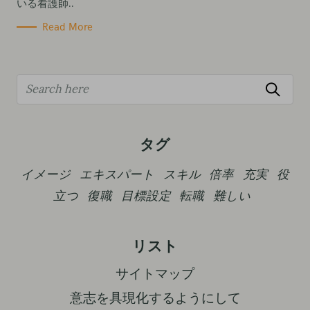
いる看護師..
Read More
S
e
a
r
タグ
c
イメージ
エキスパート
スキル
倍率
充実
役
h
立つ
復職
目標設定
転職
難しい
f
o
r
リスト
:
サイトマップ
意志を具現化するようにして