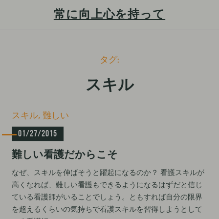
常に向上心を持って
S
タグ:
k
i
スキル
p
t
C
スキル
難しい
o
a
c
01/27/2015
t
e
o
難しい看護だからこそ
g
n
o
t
なぜ、スキルを伸ばそうと躍起になるのか？ 看護スキルが
r
高くなれば、難しい看護もできるようになるはずだと信じ
i
e
e
ている看護師がいることでしょう。ともすれば自分の限界
n
s
を超えるくらいの気持ちで看護スキルを習得しようとして
t