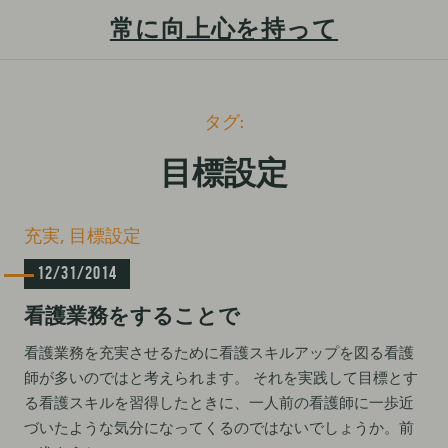
常に向上心を持って
S
タグ:
k
i
目標設定
p
t
C
充実
目標設定
o
a
c
12/31/2014
t
e
o
看護業務をすることで
g
n
o
t
看護業務を充実させるために看護スキルアップを図る看護
r
師が多いのではと考えられます。 それを実践して目標とす
i
e
e
る看護スキルを習得したときに、一人前の看護師に一歩近
n
s
づいたような気分になってくるのではないでしょうか。前
t