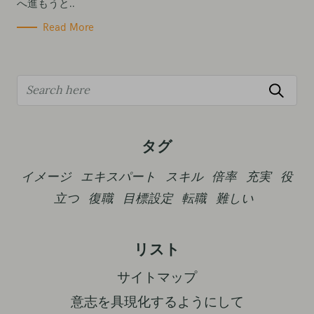
へ進もうと..
Read More
S
e
a
r
タグ
c
イメージ
エキスパート
スキル
倍率
充実
役
h
立つ
復職
目標設定
転職
難しい
f
o
r
リスト
:
サイトマップ
意志を具現化するようにして